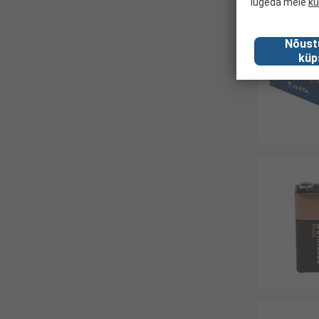
lugeda meie
kü
Kahesu
Nõust
küp