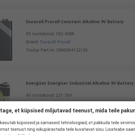
Duracell Procell Constant Alkaline 9V Battery
RS tootekood
:
192-4388
Bränd
:
Duracell Procell
Tootja Part nr.
:
5000394122130
Energizer Energiser Industrial Alkaline 9V Battery
RS tootekood
:
221-709
Bränd
:
Energizer
tage, et küpsised mõjutavad teenust, mida teile pak
Tootja Part nr.
:
7638900361094
kasutab küpsiseid ja sarnaseid tehnoloogiaid, et pakkuda teile sirvimis
emat teenust ning isikupärastada teile kuvatavat sisu. Lisateabe saa