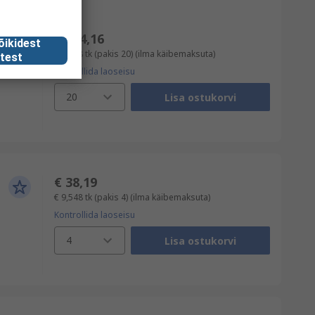
€ 104,16
õikidest
€ 5,208
tk (pakis 20)
(ilma käibemaksuta)
test
Kontrollida laoseisu
20
Lisa ostukorvi
€ 38,19
€ 9,548
tk (pakis 4)
(ilma käibemaksuta)
Kontrollida laoseisu
4
Lisa ostukorvi