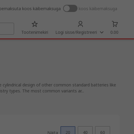
ibemaksuta
koos käibemaksuga
koos käibemaksuga
Tootenimekiri
Logi sisse/Registreeri
0.00
he cylindrical design of other common standard batteries like
emistry types. The most common variants ar...
20
40
60
Näita