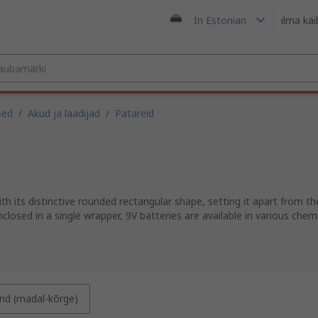
In Estonian
ilma kä
sed
/
Akud ja laadijad
/
Patareid
th its distinctive rounded rectangular shape, setting it apart from t
enclosed in a single wrapper, 9V batteries are available in various ch
nd (madal-kõrge)