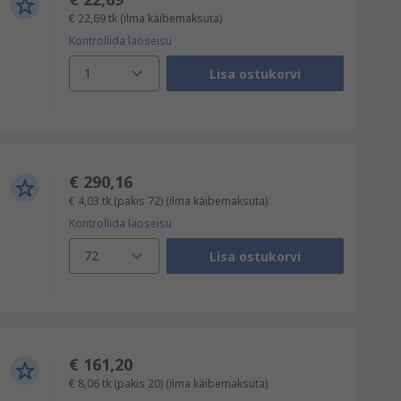
€ 22,69
tk
(ilma käibemaksuta)
Kontrollida laoseisu
1
Lisa ostukorvi
€ 290,16
€ 4,03
tk (pakis 72)
(ilma käibemaksuta)
Kontrollida laoseisu
72
Lisa ostukorvi
€ 161,20
€ 8,06
tk (pakis 20)
(ilma käibemaksuta)