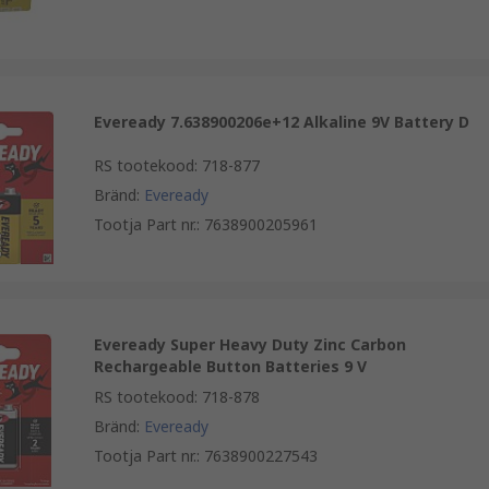
Eveready 7.638900206e+12 Alkaline 9V Battery D
RS tootekood
:
718-877
Bränd
:
Eveready
Tootja Part nr.
:
7638900205961
Eveready Super Heavy Duty Zinc Carbon
Rechargeable Button Batteries 9 V
RS tootekood
:
718-878
Bränd
:
Eveready
Tootja Part nr.
:
7638900227543