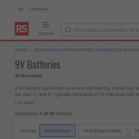
Abi
Teenused
Tooted
Home
/
Elektroonilised komponendid, toiteplokid ja ühendu
9V Batteries
9V Batteries
A 9V battery, also known as a nine-volt battery, stands out wi
AA, AAA, C, and D. Typically comprised of six individual cells 
Loe edasi
Näidatakse
1-20
35
tootest
Asjakohasus
Hind (kõrge-madal)
Hi
Sorteeri: