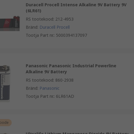
Duracell Procell Intense Alkaline 9V Battery 9V
(6LR61)
RS tootekood
:
212-4953
Bränd
:
Duracell Procell
Tootja Part nr.
:
5000394137097
Panasonic Panasonic Industrial Powerline
Alkaline 9V Battery
RS tootekood
:
860-2938
Bränd
:
Panasonic
Tootja Part nr.
:
6LR61AD
toode
Ultralife Lithium Manganese Dioxide 9V Battery