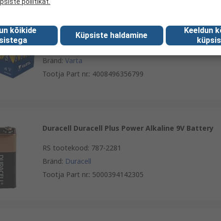
psiste poliitikat.
guse kasutusega
Varta Varta Industrial Pro Alkaline 9V Battery
un kõikide
Keeldun k
Küpsiste haldamine
sistega
küpsis
RS tootekood
:
803-8435
Bränd
:
Varta
Tootja Part nr.
:
4008496356799
Duracell Duracell Plus Power Alkaline 9V Battery
RS tootekood
:
787-2281
Bränd
:
Duracell
Tootja Part nr.
:
5000394142305