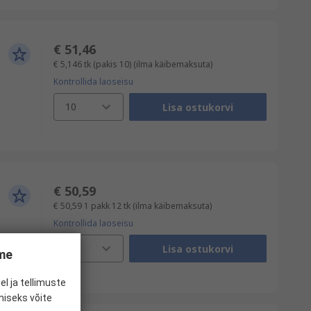
€ 51,46
€ 5,146
tk (pakis 10)
(ilma käibemaksuta)
Kontrollida laoseisu
10
Lisa ostukorvi
€ 50,59
€ 50,59
1 pakk 12 tk
(ilma käibemaksuta)
Kontrollida laoseisu
1
Lisa ostukorvi
ume
el ja tellimuste
miseks võite