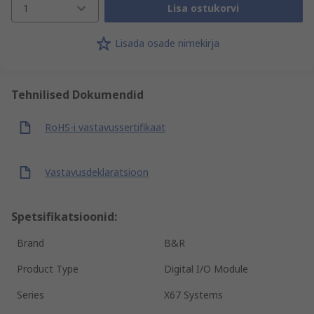
1
Lisa ostukorvi
Lisada osade nimekirja
Tehnilised Dokumendid
RoHS-i vastavussertifikaat
Vastavusdeklaratsioon
Spetsifikatsioonid:
Brand
B&R
Product Type
Digital I/O Module
Series
X67 Systems