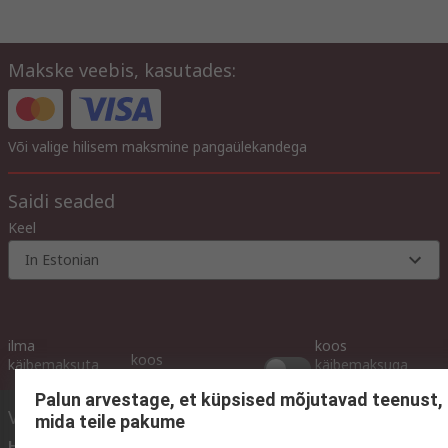
Makske veebis, kasutades:
Või valige hilisem maksmine pangaülekandega
Saidi seaded
Keel
In Estonian
ilma
koos
koos
käibemaksuta
käibemaksuga
käibemaksuga
Palun arvestage, et küpsised mõjutavad teenust,
Võtke meiega ühendust
mida teile pakume
Helistage meile
(E - R 9.00 - 16.00)