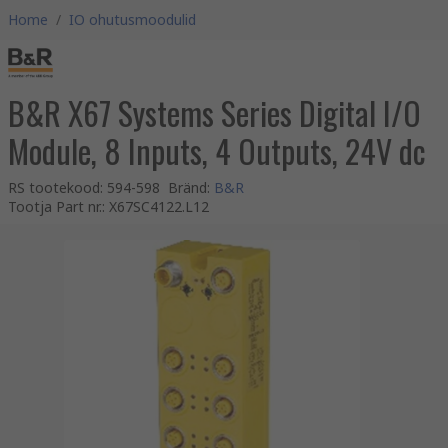
Home
/
IO ohutusmoodulid
B&R X67 Systems Series Digital I/O
Module, 8 Inputs, 4 Outputs, 24V dc
RS tootekood
:
594-598
Bränd
:
B&R
Tootja Part nr.
:
X67SC4122.L12