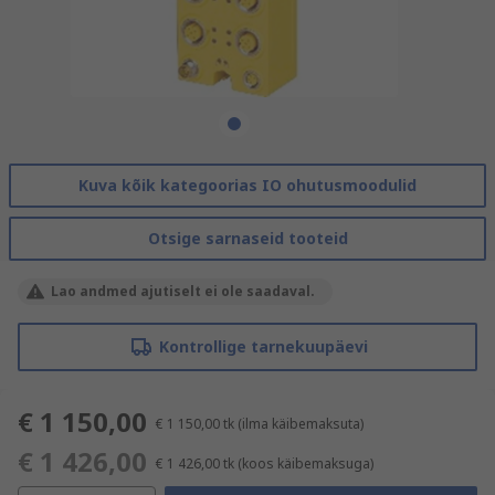
Kuva kõik kategoorias IO ohutusmoodulid
Otsige sarnaseid tooteid
Lao andmed ajutiselt ei ole saadaval.
Kontrollige tarnekuupäevi
€ 1 150,00
€ 1 150,00
tk
(ilma käibemaksuta)
€ 1 426,00
€ 1 426,00
tk
(koos käibemaksuga)