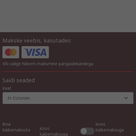
Makske veebis, kasutades:
Või valige hilisem maksmine pangaülekandega
Saidi seaded
Keel
In Estonian
ilma
koos
koos
käibemaksuta
käibemaksuga
käibemaksuga