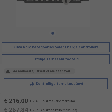
Kuva kõik kategoorias Solar Charge Controllers
Otsige sarnaseid tooteid
Lao andmed ajutiselt ei ole saadaval.
Kontrollige tarnekuupäevi
€ 216,00
€ 216,00
tk
(ilma käibemaksuta)
€ 267,84
€ 267,84
tk
(koos käibemaksuga)