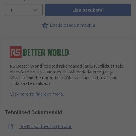
1
Lisa ostukorvi
Lisada osade nimekirja
RS Better Worldi tooted rakendavad jätkusuutlikkust teie
ettevõtte heaks – aidates teil vähendada energia- ja
süsinikuheidet, suurendada tõhusust ning teha valikuid,
mida saate usaldada.
Click here to find out more.
Tehnilised Dokumendid
RoHS-i vastavussertifikaat