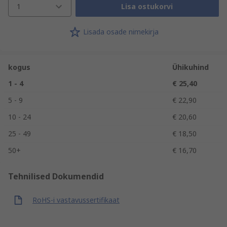
1
Lisa ostukorvi
Lisada osade nimekirja
kogus
Ühikuhind
1 - 4
€ 25,40
5 - 9
€ 22,90
10 - 24
€ 20,60
25 - 49
€ 18,50
50+
€ 16,70
Tehnilised Dokumendid
RoHS-i vastavussertifikaat