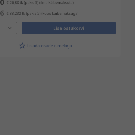
00
€ 26,80
tk (pakis 5)
(ilma käibemaksuta)
16
€ 33,232
tk (pakis 5)
(koos käibemaksuga)
Lisa ostukorvi
Lisada osade nimekirja