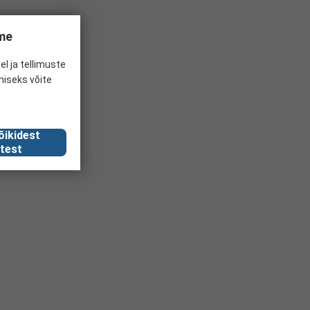
ume
el ja tellimuste
miseks võite
õikidest
test