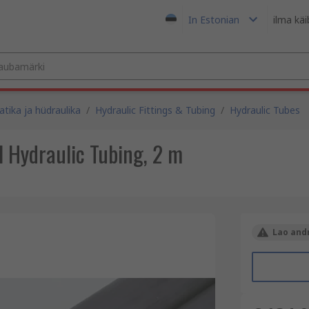
In Estonian
ilma kä
tika ja hüdraulika
/
Hydraulic Fittings & Tubing
/
Hydraulic Tubes
 Hydraulic Tubing, 2 m
Lao andm