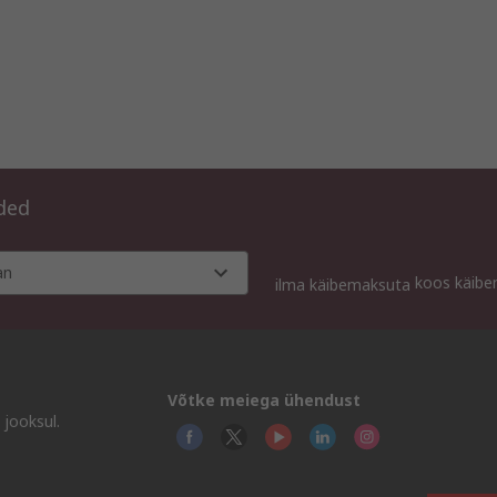
aded
an
koos käib
ilma käibemaksuta
Võtke meiega ühendust
 jooksul.