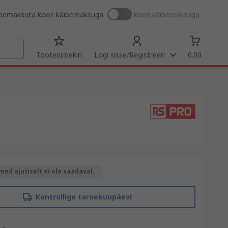
ibemaksuta
koos käibemaksuga
koos käibemaksuga
Tootenimekiri
Logi sisse/Registreeri
0.00
ed ajutiselt ei ole saadaval.
Kontrollige tarnekuupäevi