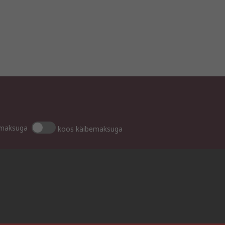
emaksuga
koos käibemaksuga