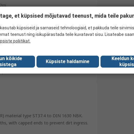
2m
tage, et küpsised mõjutavad teenust, mida teile pak
Black Phosphate
0.2kg/m
kasutab küpsiseid ja sarnaseid tehnoloogiaid, et pakkuda teile sirvimis
emat teenust ning isikupärastada teile kuvatavat sisu. Lisateabe saa
-40°C
psiste poliitikat.
120°C
un kõikide
Keeldun k
528 bar
Küpsiste haldamine
sistega
küpsis
Spain
 (RR) material type ST37.4 to DIN 1630 NBK.
s, with capped ends to prevent dirt ingress.