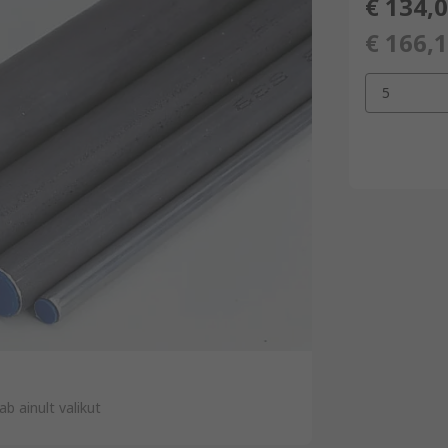
€ 134,
€ 166,
5
ab ainult valikut