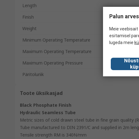
Length
Palun arves
Finish
Weight
Meie veebisait 
esitamisel par
Minimum Operating Temperature
lugeda meie
kü
Maximum Operating Temperature
Nõust
Maximum Operating Pressure
küp
Päritoluriik
Toote üksikasjad
Black Phosphate Finish
Hydraulic Seamless Tube
Metric sizes of cold drawn steel tube in fine grain quality
Tube manufactured to DIN 2391/C and supplied in 2m length
Tensile strength RM is 340N/mm