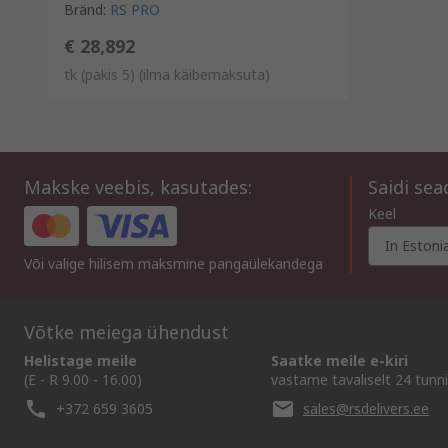
Bränd
:
RS PRO
€ 28,892
tk (pakis 5)
(ilma käibemaksuta)
Makske veebis, kasutades:
Saidi se
Keel
In Estoni
Või valige hilisem maksmine pangaülekandega
Võtke meiega ühendust
Helistage meile
Saatke meile e-kiri
(E - R 9.00 - 16.00)
vastame tavaliselt 24 tunni
+372 659 3605
sales@rsdelivers.ee