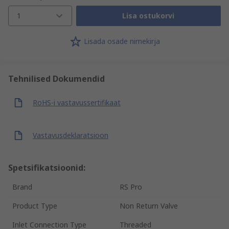
1
Lisa ostukorvi
Lisada osade nimekirja
Tehnilised Dokumendid
RoHS-i vastavussertifikaat
Vastavusdeklaratsioon
Spetsifikatsioonid:
Brand
RS Pro
Product Type
Non Return Valve
Inlet Connection Type
Threaded