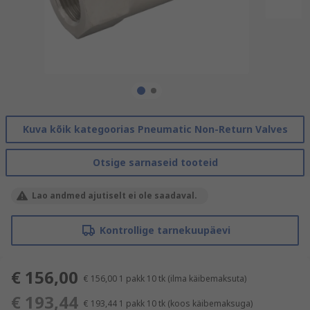
Kuva kõik kategoorias Pneumatic Non-Return Valves
Otsige sarnaseid tooteid
Lao andmed ajutiselt ei ole saadaval.
Kontrollige tarnekuupäevi
€ 156,00
€ 156,00
1 pakk 10 tk
(ilma käibemaksuta)
€ 193,44
€ 193,44
1 pakk 10 tk
(koos käibemaksuga)