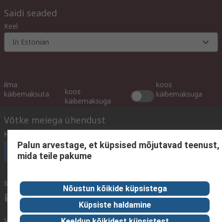
Saidi seaded
Keel
In Estonian
ilma
koos
koos
käibemaksuta
käibemaksuga
käibemaksuga
Võtke meiega ühendust
Helistage meile
(E - R 9.00 - 16.00)
Palun arvestage, et küpsised mõjutavad teenust,
Helistage kohe klienditeenindusse
mida teile pakume
Saatke meile e-kiri
vastame tavaliselt 24 tunni jooksul.
Nõustun kõikide küpsistega
sales@rsdelivers.ee
Küpsiste haldamine
Võtke meiega ühendust
Keeldun kõikidest küpsistest