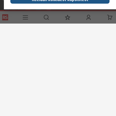
Kasulikud lingid
Teenused
RS'ist
RS tarnevalikud
RS 'ist
Registreeri
Rahvusvaheline
Abi
Korporatsiooni grupp
ESG
Reliable Solutions.
Avastamine
Tööstuse teave
Toiduja Joogitstus
Tootmistööstus
Kodulehe tingimused
Müügitingimused
Privaatsuspoliitika