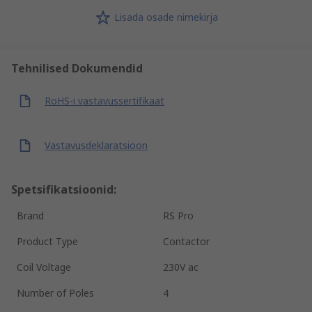
Lisada osade nimekirja
Tehnilised Dokumendid
RoHS-i vastavussertifikaat
Vastavusdeklaratsioon
Spetsifikatsioonid:
Brand
RS Pro
Product Type
Contactor
Coil Voltage
230V ac
Number of Poles
4