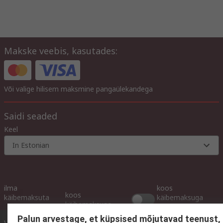
Makske veebis, kasutades:
Või valige hilisem maksmine pangaülekandega
Saidi seaded
Keel
In Estonian
ilma
koos
koos
käibemaksuta
käibemaksuga
käibemaksuga
Palun arvestage, et küpsised mõjutavad teenust,