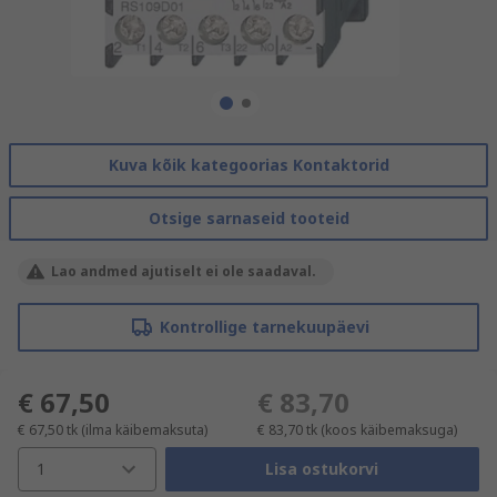
Kuva kõik kategoorias Kontaktorid
Otsige sarnaseid tooteid
Lao andmed ajutiselt ei ole saadaval.
Kontrollige tarnekuupäevi
€ 67,50
€ 83,70
€ 67,50
tk
(ilma käibemaksuta)
€ 83,70
tk
(koos käibemaksuga)
1
Lisa ostukorvi