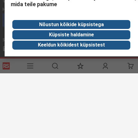
Võtke meiega ühendust
mida teile pakume
Helistage meile
(E - R 9.00 - 16.00)
Helistage kohe klienditeenindusse
Nõustun kõikide küpsistega
Küpsiste haldamine
Saatke meile e-kiri
vastame tavaliselt 24 tunni jooksul.
Keeldun kõikidest küpsistest
sales@rsdelivers.ee
Võtke meiega ühendust
Kasulikud lingid
Teenused
RS'ist
RS tarnevalikud
RS 'ist
Registreeri
Rahvusvaheline
Abi
Korporatsiooni grupp
ESG