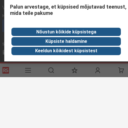
Palun arvestage, et küpsised mõjutavad teenust,
Võtke meiega ühendust
mida teile pakume
Helistage meile
(E - R 9.00 - 16.00)
Helistage kohe klienditeenindusse
Nõustun kõikide küpsistega
Küpsiste haldamine
Saatke meile e-kiri
vastame tavaliselt 24 tunni jooksul.
Keeldun kõikidest küpsistest
sales@rsdelivers.ee
Võtke meiega ühendust
Kasulikud lingid
Teenused
RS'ist
RS tarnevalikud
RS 'ist
Registreeri
Rahvusvaheline
Abi
Korporatsiooni grupp