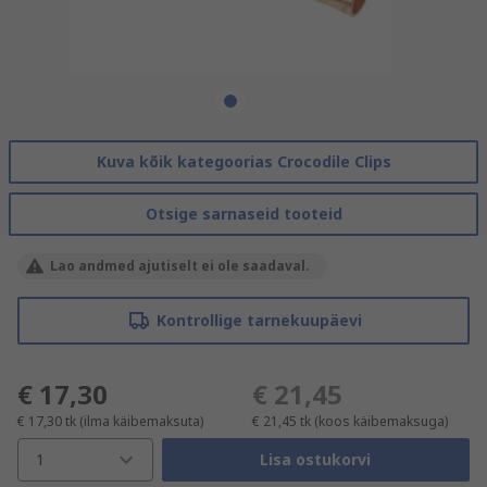
Kuva kõik kategoorias Crocodile Clips
Otsige sarnaseid tooteid
Lao andmed ajutiselt ei ole saadaval.
Kontrollige tarnekuupäevi
€ 17,30
€ 21,45
€ 17,30
tk
(ilma käibemaksuta)
€ 21,45
tk
(koos käibemaksuga)
1
Lisa ostukorvi