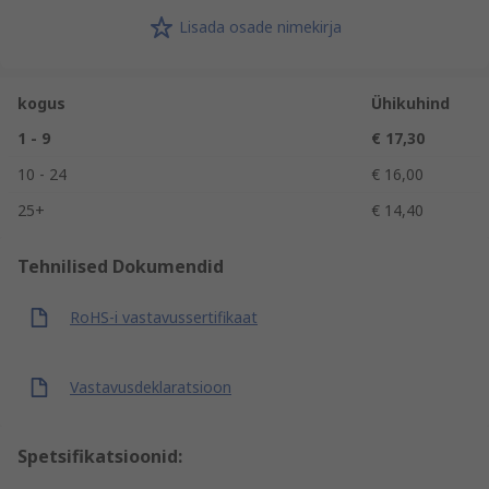
Lisada osade nimekirja
kogus
Ühikuhind
1 - 9
€ 17,30
10 - 24
€ 16,00
25+
€ 14,40
Tehnilised Dokumendid
RoHS-i vastavussertifikaat
Vastavusdeklaratsioon
Spetsifikatsioonid: