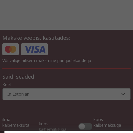
Makske veebis, kasutades:
Või valige hilisem maksmine pangaülekandega
Saidi seaded
Keel
In Estonian
ilma
koos
koos
käibemaksuta
käibemaksuga
käibemaksuga