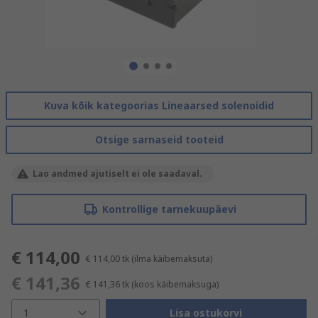
Kuva kõik kategoorias Lineaarsed solenoidid
Otsige sarnaseid tooteid
Lao andmed ajutiselt ei ole saadaval.
Kontrollige tarnekuupäevi
€ 114,00
€ 114,00
tk
(ilma käibemaksuta)
€ 141,36
€ 141,36
tk
(koos käibemaksuga)
1
Lisa ostukorvi