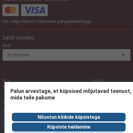
Või valige hilisem maksmine pangaülekandega
Saidi seaded
Keel
In Estonian
ilma
koos
koos
käibemaksuta
käibemaksuga
käibemaksuga
Palun arvestage, et küpsised mõjutavad teenust,
mida teile pakume
Võtke meiega ühendust
Helistage meile
(E - R 9.00 - 16.00)
Nõustun kõikide küpsistega
Helistage kohe klienditeenindusse
Küpsiste haldamine