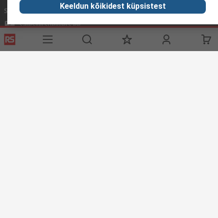
Keeldun kõikidest küpsistest
Saatke meile e-kiri
vastame tavaliselt 24 tunni jooksul.
sales@rsdelivers.ee
Võtke meiega ühendust
Kasulikud lingid
Teenused
RS'ist
RS tarnevalikud
RS 'ist
Registreeri
Rahvusvaheline
Abi
Korporatsiooni grupp
ESG
Reliable Solutions.
Avastamine
Tööstuse teave