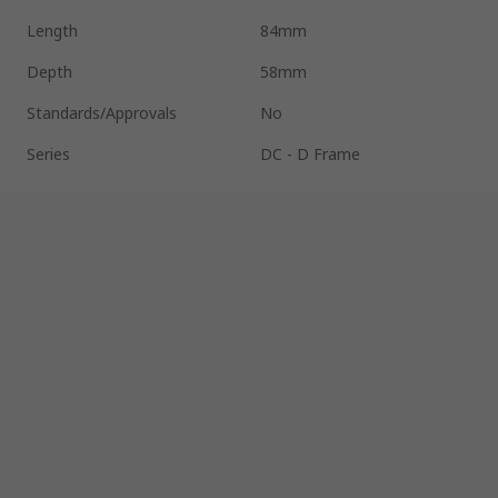
Length
84mm
Depth
58mm
Standards/Approvals
No
Series
DC - D Frame