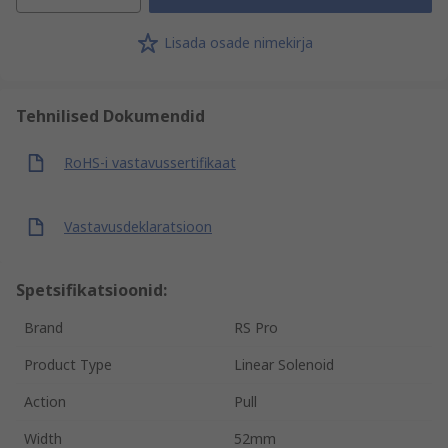
Lisada osade nimekirja
Tehnilised Dokumendid
RoHS-i vastavussertifikaat
Vastavusdeklaratsioon
Spetsifikatsioonid:
Brand
RS Pro
Product Type
Linear Solenoid
Action
Pull
Width
52mm