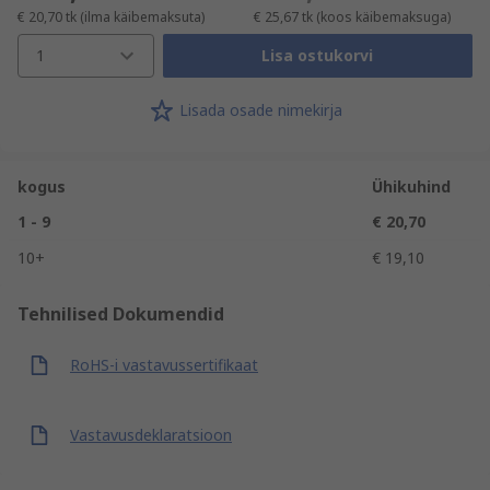
€ 20,70
tk
(ilma käibemaksuta)
€ 25,67
tk
(koos käibemaksuga)
1
Lisa ostukorvi
Lisada osade nimekirja
kogus
Ühikuhind
1 - 9
€ 20,70
10+
€ 19,10
Tehnilised Dokumendid
RoHS-i vastavussertifikaat
Vastavusdeklaratsioon