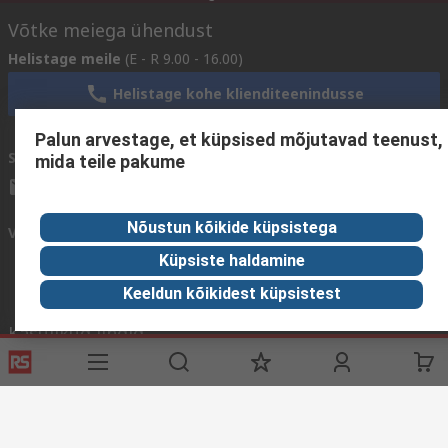
Võtke meiega ühendust
Helistage meile
(E - R 9.00 - 16.00)
Helistage kohe klienditeenindusse
Palun arvestage, et küpsised mõjutavad teenust,
Saatke meile e-kiri
vastame tavaliselt 24 tunni jooksul.
mida teile pakume
sales@rsdelivers.ee
Nõustun kõikide küpsistega
Võtke meiega ühendust
Küpsiste haldamine
Keeldun kõikidest küpsistest
Kasulikud lingid
Teenused
RS'ist
RS tarnevalikud
RS 'ist
Registreeri
Rahvusvaheline
Abi
Korporatsiooni grupp