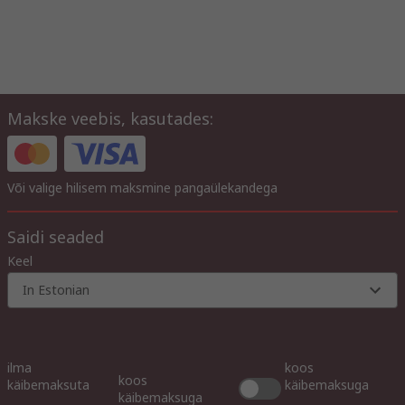
Makske veebis, kasutades:
Või valige hilisem maksmine pangaülekandega
Saidi seaded
Keel
In Estonian
ilma
koos
koos
käibemaksuta
käibemaksuga
käibemaksuga