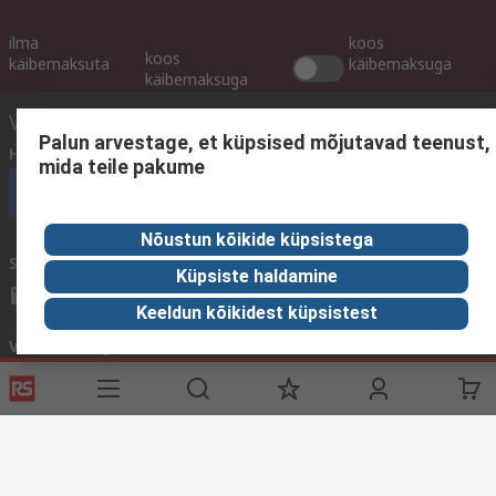
ilma
koos
koos
käibemaksuta
käibemaksuga
käibemaksuga
Võtke meiega ühendust
Palun arvestage, et küpsised mõjutavad teenust,
Helistage meile
(E - R 9.00 - 16.00)
mida teile pakume
Helistage kohe klienditeenindusse
Nõustun kõikide küpsistega
Saatke meile e-kiri
vastame tavaliselt 24 tunni jooksul.
Küpsiste haldamine
sales@rsdelivers.ee
Keeldun kõikidest küpsistest
Võtke meiega ühendust
Kasulikud lingid
Teenused
RS'ist