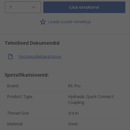
1
Lisa ostukorvi
Lisada osade nimekirja
Tehnilised Dokumendid
Vastavusdeklaratsioon
Spetsifikatsioonid:
Brand
RS Pro
Product Type
Hydraulic Quick Connect
Coupling
Thread Size
3/4 in
Material
Steel