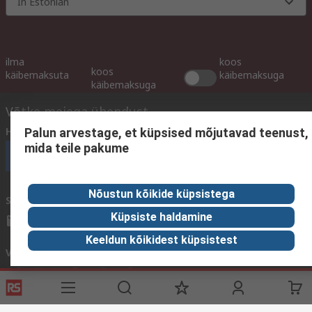
In Estonian
ilma
koos
koos
käibemaksuta
käibemaksuga
käibemaksuga
Võtke meiega ühendust
Helistage meile
(E - R 9.00 - 16.00)
Palun arvestage, et küpsised mõjutavad teenust,
mida teile pakume
Helistage kohe klienditeenindusse
Nõustun kõikide küpsistega
Saatke meile e-kiri
vastame tavaliselt 24 tunni jooksul.
Küpsiste haldamine
sales@rsdelivers.ee
Keeldun kõikidest küpsistest
Võtke meiega ühendust