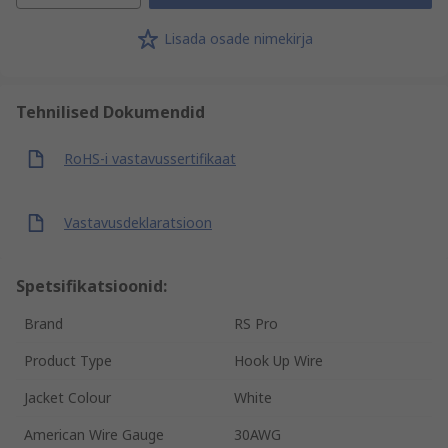
Lisada osade nimekirja
Tehnilised Dokumendid
RoHS-i vastavussertifikaat
Vastavusdeklaratsioon
Spetsifikatsioonid:
Brand
RS Pro
Product Type
Hook Up Wire
Jacket Colour
White
American Wire Gauge
30AWG