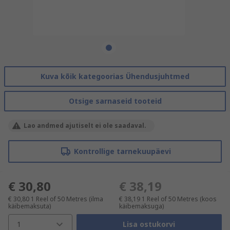
Kuva kõik kategoorias Ühendusjuhtmed
Otsige sarnaseid tooteid
Lao andmed ajutiselt ei ole saadaval.
Kontrollige tarnekuupäevi
€ 30,80
€ 38,19
€ 30,80
1 Reel of 50 Metres
(ilma
€ 38,19
1 Reel of 50 Metres
(koos
käibemaksuta)
käibemaksuga)
1
Lisa ostukorvi