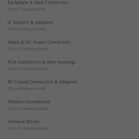
hoidmiseks või säilitamiseks. Kui pistiku isas- ja emasosa
Backplane & Rack Connectors
kokku puutuvad, sobituvad nad omavahel.
(
Osta 7 kategooriaid
)
Ühendustüübid
Krimpkinnitus
IC Sockets & Adapters
Jooteklemmid
(
Osta 6 kategooriaid
)
Kruvikinnitus
Mains & DC Power Connectors
Paigaldustüübid
(
Osta 17 kategooriaid
)
Kaabel paneelile
Kaabel kaablile (in-line)
PCB Connectors & Wire Housings
Kaabel plaadile
(
Osta 10 kategooriaid
)
Plaat plaadile
RF Coaxial Connectors & Adapters
RS tarnib laia valikut kvaliteetseid komponente. Nende hulka
(
Osta 9 kategooriaid
)
kuuluvad vastupidavad tööstuslikud pistikud, toitepistikud,
modulaarühendused, elektrilised pistikud, elektroonilised ja
Telekom konnektorid
andmesideühendused.
Need jagunevad järgmistesse kategooriatesse::
(
Osta 14 kategooriaid
)
Toitepistikud
Terminal Blocks
RF ja koaksiaalühendused
(
Osta 11 kategooriaid
)
PCB konnektorid
Audio ja videokonnektorid