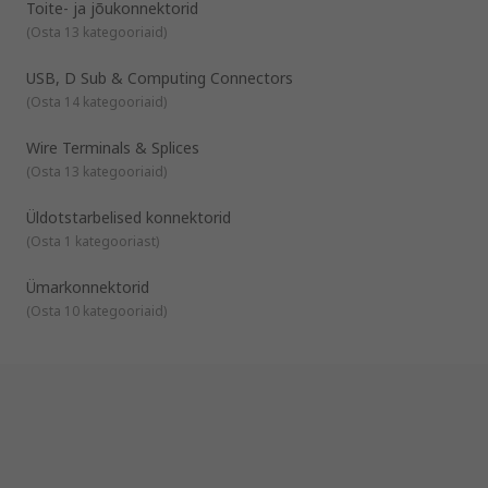
Toite- ja jõukonnektorid
Ümarpistikud
(
Osta 13 kategooriaid
)
Võrgu- ja telekommunikatsiooniühendused
USB, D Sub & Computing Connectors
Võrgu- ja IEC-liitmikud
(
Osta 14 kategooriaid
)
USB-, D-Sub- ja arvutiühendused
Terminaliplokid ja DIN-lati pistikud
Wire Terminals & Splices
(
Osta 13 kategooriaid
)
Üldotstarbelised konnektorid
(
Osta 1 kategooriast
)
Ümarkonnektorid
(
Osta 10 kategooriaid
)