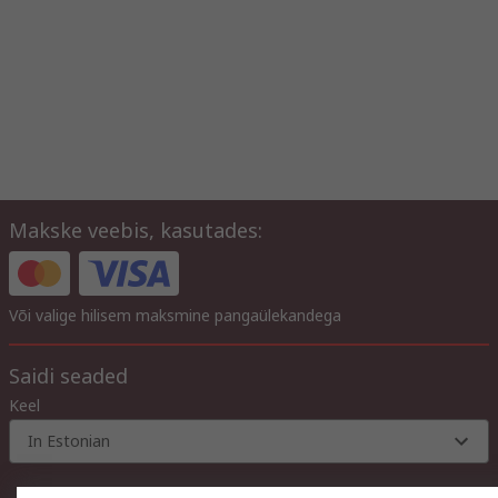
Makske veebis, kasutades:
Või valige hilisem maksmine pangaülekandega
Saidi seaded
Keel
In Estonian