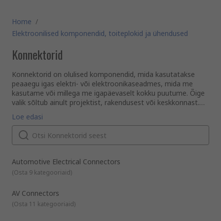
Home
/
Elektroonilised komponendid, toiteplokid ja ühendused
Konnektorid
Konnektorid on olulised komponendid, mida kasutatakse
peaaegu igas elektri- või elektroonikaseadmes, mida me
kasutame või millega me igapäevaselt kokku puutume. Õige
valik sõltub ainult projektist, rakendusest või keskkonnast.
RS pakub ulatuslikku valikut suure jõudlusega
Mis on konnektor?
Loe edasi
ühendusvõimalusi, mis vastavad Sinu igale vajadusele.
Konnektor on komponent, mis võimaldab kahe seadme
ühendamist. Konnektorid võimaldavad pinge, voolu või
signaalide vaba liikumist ühest seadmest teise. Enamik
konnektoreid koosneb kahest osast, pistikust ja
pistikupesast. Traditsiooniliselt nimetatakse pistikuid
Pistik või isane liitmik
Automotive Electrical Connectors
identifitseerimise hõlbustamiseks sugu järgi, isaseks ja
Pistik ehk pistiku korpuse isasosa sisaldab tavaliselt
(
Osta 9 kategooriaid
)
emaseks.
kontakte. Kontaktid või tihvtid on tahked väljaulatuvad
metallitükid, mille külge kinnitatakse elektrijuhid.
AV Connectors
Pistikupesa või emaslüli
(
Osta 11 kategooriaid
)
Pistikupesa või pistiku korpuse emasosa sisaldab õõnsaid
metallkontakte. Emased kontaktid on mõeldud isakontaktide