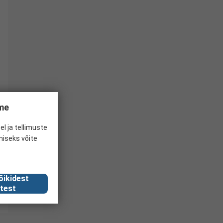
ume
el ja tellimuste
miseks võite
õikidest
test