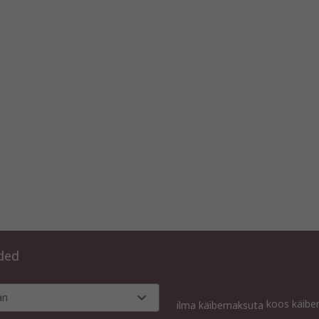
aded
an
koos käib
ilma käibemaksuta