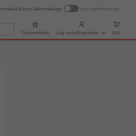
ibemaksuta
koos käibemaksuga
koos käibemaksuga
Tootenimekiri
Logi sisse/Registreeri
0.00