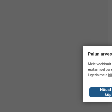
Palun arves
Meie veebisait 
esitamisel par
lugeda meie
kü
Nõust
küp