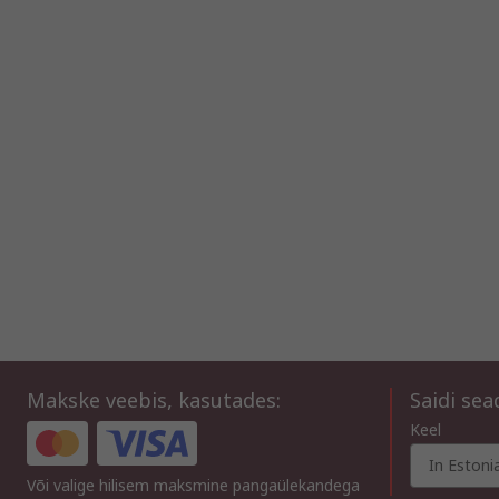
Makske veebis, kasutades:
Saidi se
Keel
In Estoni
Või valige hilisem maksmine pangaülekandega