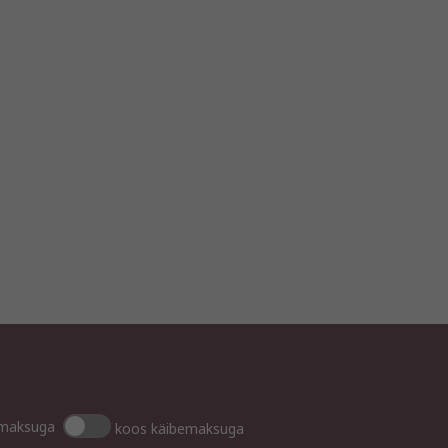
emaksuga
koos käibemaksuga