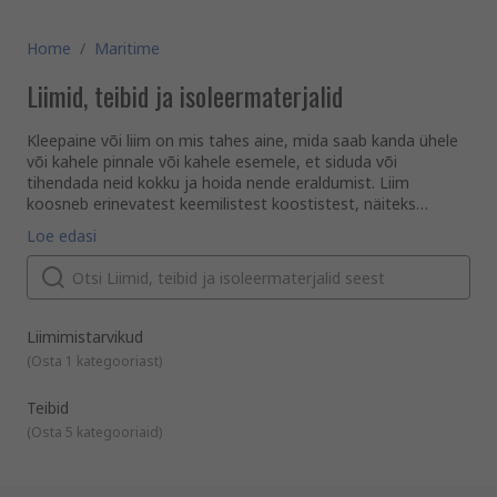
Home
/
Maritime
Liimid, teibid ja isoleermaterjalid
Kleepaine või liim on mis tahes aine, mida saab kanda ühele
või kahele pinnale või kahele esemele, et siduda või
tihendada neid kokku ja hoida nende eraldumist. Liim
koosneb erinevatest keemilistest koostistest, näiteks
akrüülliim, epoksiliim, silikoonliim, kummi- ja kontaktliim.
Milleks liime kasutatakse?
Loe edasi
Liimi kasutatakse alati, kui kaks või enam pinda on vaja
üksteise külge kinnitada ning seda kasutatakse kodus,
töökohal remondiks ja tootmises. Kiiresti kuivavate ja
tugevate kleepumisomadustega kaubamärgiga kleepainet
või liimi, nagu Loctite ja Super Glue, kasutatakse sageli
Liimi võib kasutada ka pindade kaitsekatteks saasteainete,
Liimimistarvikud
katkiste esemete kinnitamiseks kodus. Liimid võivad olla
korrosiooni ja rooste vastu. Pottingühendeid kasutatakse
(
Osta 1 kategooriast
)
lahuses või tahkel kujul, nagu näiteks kuumsulamisliim, mida
elektroonikakomponentide kapseldamiseks, et kaitsta neid
väljastatakse kuumsulamispüstoli abil.
keskkonna ja mehaaniliste kahjustuste eest.
Teibid
Mis on hermeetikud?
(
Osta 5 kategooriaid
)
Hermeetikud sarnanevad liimidega, kuid nende peamine
eesmärk on luua tõke või täita tühimik, et kaitsta vedeliku,
gaasi või õhu liikumise eest. Hermeetikud võivad olla vedelad,