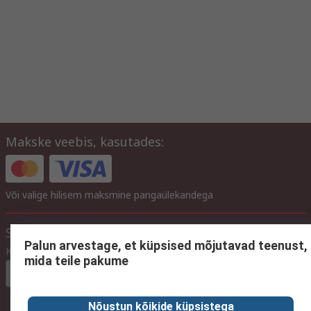
Makske veebis, kasutades:
Või valige hilisem maksmine pangaülekandega
Saidi seaded
Palun arvestage, et küpsised mõjutavad teenust,
Keel
mida teile pakume
In Estonian
Nõustun kõikide küpsistega